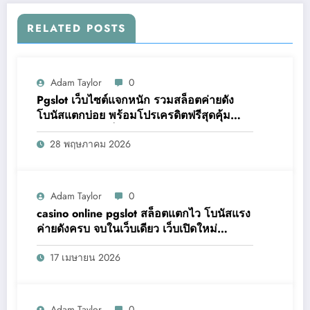
RELATED POSTS
Adam Taylor
0
Pgslot เว็บไซต์แจกหนัก รวมสล็อตค่ายดัง
โบนัสแตกบ่อย พร้อมโปรเครดิตฟรีสุดคุ้ม
casino online เว็บแม่ ใหม่ล่าสุด Top 91 by
28 พฤษภาคม 2026
Sherrill funny18d.com 18 กรกฎาคม 26
Adam Taylor
0
casino online pgslot สล็อตแตกไว โบนัสแรง
ค่ายดังครบ จบในเว็บเดียว เว็บเปิดใหม่
pgslotfish4.com ใหม่ล่าสุด Top 37 by
17 เมษายน 2026
Shanna 1 webแจกหนัก JUN 69
Adam Taylor
0