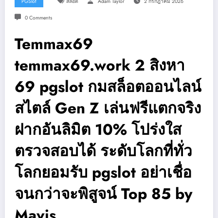
PGSlot
สล็อต
Adam Taylor
2 กรกฎาคม 2026
0 Comments
Temmax69
temmax69.work 2 สิงหา
69 pgslot กมสล็อตออนไลน์
สไตล์ Gen Z เล่นฟรีแตกจริง
ฝากอันลิมิต 10% โปร่งใส
ตรวจสอบได้ ระดับโลกที่ทั่ว
โลกยอมรับ pgslot อย่าเชื่อ
จนกว่าจะพิสูจน์ Top 85 by
Mavis