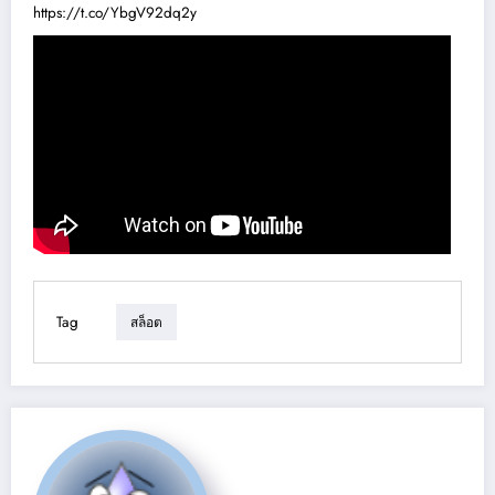
https://t.co/YbgV92dq2y
Tag
สล็อต