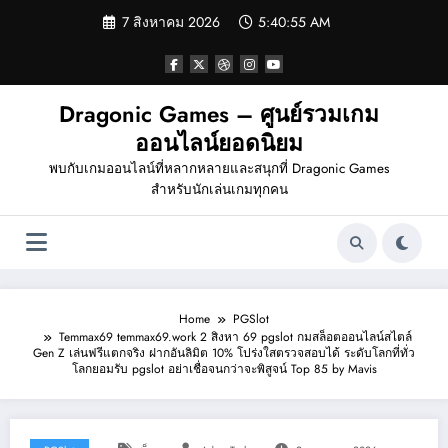
Skip
7 สิงหาคม 2026
5:40:56 AM
to
content
Dragonic Games – ศูนย์รวมเกม
ออนไลน์ยอดนิยม
พบกับเกมออนไลน์ที่หลากหลายและสนุกที่ Dragonic Games
สำหรับนักเล่นเกมทุกคน
Home
PGSlot
Temmax69 temmax69.work 2 สิงหา 69 pgslot กมสล็อตออนไลน์สไตล์
Gen Z เล่นฟรีแตกจริง ฝากอันลิมิต 10% โปร่งใสตรวจสอบได้ ระดับโลกที่ทั่ว
โลกยอมรับ pgslot อย่าเชื่อจนกว่าจะพิสูจน์ Top 85 by Mavis