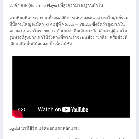
2. ค่า RTP (Return to Player) ที่สูงกว่ามาตรฐานทั่วไป
จากที่ผมพิจารณารวมทั้งจดสถิติการเล่นของตนเอง เกมในศูนย์รวม
ที่นี้ส่วนใหญ่จะมีค่า RTP อยู่ที่ 96.5% – 98.2% ซึ่งจัดว่าสูงมากใน
ตลาด แปลว่าในระยะยาว ตัวเกมจะคืนเงินรางวัลกลับมาสู่ผู้เล่นใน
รูปทรงที่สูงมาก ทำให้จังหวะที่พวกเราจะพบช่วง “เกลือ” หรือช่วงที่
เงียบสนิทนั้นมีน้อยลงอปิ้งเห็นได้ชัด
pgslot นาทีชีวิต แจ็คพอตแตกหลักแสน!