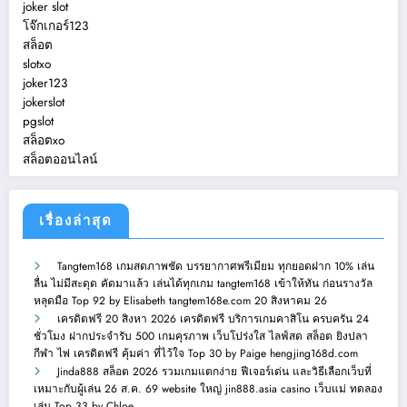
joker slot
โจ๊กเกอร์123
สล็อต
slotxo
joker123
jokerslot
pgslot
สล็อตxo
สล็อตออนไลน์
เรื่องล่าสุด
Tangtem168 เกมสดภาพชัด บรรยากาศพรีเมียม ทุกยอดฝาก 10% เล่น
ลื่น ไม่มีสะดุด คัดมาแล้ว เล่นได้ทุกเกม tangtem168 เข้าให้ทัน ก่อนรางวัล
หลุดมือ Top 92 by Elisabeth tangtem168e.com 20 สิงหาคม 26
เครดิตฟรี 20 สิงหา 2026 เครดิตฟรี บริการเกมคาสิโน ครบครัน 24
ชั่วโมง ฝากประจำรับ 500 เกมคุรภาพ เว็บโปร่งใส ไลฟ์สด สล็อต ยิงปลา
กีฬา ไพ่ เครดิตฟรี คุ้มค่า ที่ไว้ใจ Top 30 by Paige hengjing168d.com
Jinda888 สล็อต 2026 รวมเกมแตกง่าย ฟีเจอร์เด่น และวิธีเลือกเว็บที่
เหมาะกับผู้เล่น 26 ส.ค. 69 website ใหญ่ jin888.asia casino เว็บแม่ ทดลอง
เล่น Top 33 by Chloe