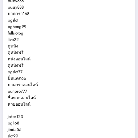
pussy888
pussy888
บาคาร่า168
pgslot
pgheng99
fullslotpg
live22
ดูหนัง
ดูหนังฟรี
หนังออนไลน์
ดูหนังฟรี
pgslot77
ปั่นแตก66
บาคาร่าออนไลน์
punpro777
ซื้อหวยออนไลน์
หวยออนไลน์
joker123
pg168
jinda55
slot99