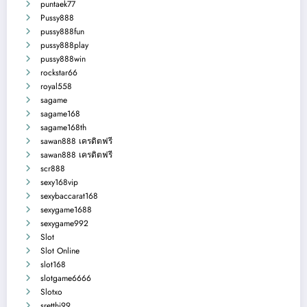
puntaek77
Pussy888
pussy888fun
pussy888play
pussy888win
rockstar66
royal558
sagame
sagame168
sagame168th
sawan888 เครดิตฟรี
sawan888 เครดิตฟรี
scr888
sexy168vip
sexybaccarat168
sexygame1688
sexygame992
Slot
Slot Online
slot168
slotgame6666
Slotxo
sretthi99