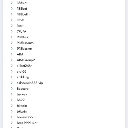
168slot
188bet
188betth
1xbet
1xbit
77UFA
918Kiss
918kissauto
918kissme
ABA
ABAGroup2
allbet24hr
alot66
ambking
askyouwin888 vip
Baccarat
betway
bh99
bitcoin
bkkwin
bonanza99
brazil999 slot