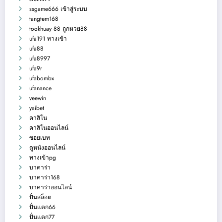
ssgame666 เข้าสู่ระบบ
tangtem168
tookhuay 88 ถูกหวย88
ufa191 ทางเข้า
ufa88
ufa8997
ufa9r
ufabombx
ufanance
veewin
yaibet
คาสิโน
คาสิโนออนไลน์
ซอยเบท
ดูหนังออนไลน์
ทางเข้าpg
บาคาร่า
บาคาร่า168
บาคาร่าออนไลน์
ปั่นสล็อต
ปั่นแตก66
ปั่นแตก77