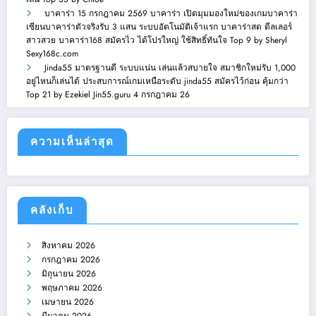
บาคาร่า 15 กรกฎาคม 2569 บาคาร่า เปิดมุมมองใหม่ของเกมบาคาร่า
เซียนบาคาร่าตัวจริงรับ 3 แสน ระบบอัตโนมัติเจ้าแรก บาคาร่าสด ดีลเลอร์
สาวสวย บาคาร่า168 สมัครไว ได้โปรใหญ่ ใช้สิทธิ์ทันใจ Top 9 by Sheryl
Sexy168c.com
Jinda55 มาตรฐานดี ระบบแน่น เล่นแล้วสบายใจ สมาชิกใหม่รับ 1,000
อยู่ไหนก็เล่นได้ ประสบการณ์เกมเหนือระดับ jinda55 สมัครไว้ก่อน คุ้มกว่า
Top 21 by Ezekiel Jin55.guru 4 กรกฎาคม 26
ความเห็นล่าสุด
คลังเก็บ
สิงหาคม 2026
กรกฎาคม 2026
มิถุนายน 2026
พฤษภาคม 2026
เมษายน 2026
มีนาคม 2026