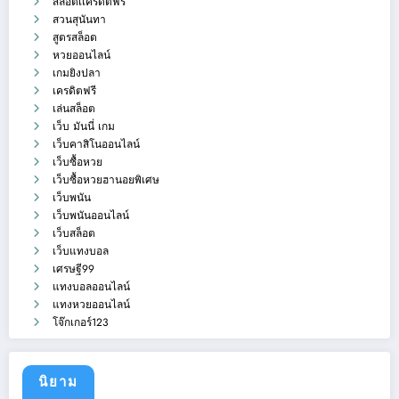
สล็อตเเครดิตฟรี
สวนสุนันทา
สูตรสล็อต
หวยออนไลน์
เกมยิงปลา
เครดิตฟรี
เล่นสล็อต
เว็บ มันนี่ เกม
เว็บคาสิโนออนไลน์
เว็บซื้อหวย
เว็บซื้อหวยฮานอยพิเศษ
เว็บพนัน
เว็บพนันออนไลน์
เว็บสล็อต
เว็บแทงบอล
เศรษฐี99
แทงบอลออนไลน์
แทงหวยออนไลน์
โจ๊กเกอร์123
นิยาม