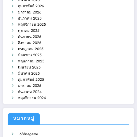
กุมภาพันธ์ 2026
มกราคม 2026
ธันวาคม 2025
พฤศจิกายน 2025
ตุลาคม 2025
กันยายน 2025
สิงหาคม 2025
กรกฎาคม 2025
มิถุนายน 2025
พฤษภาคม 2025
เมษายน 2025
มีนาคม 2025
กุมภาพันธ์ 2025
มกราคม 2025
ธันวาคม 2024
พฤศจิกายน 2024
หมวดหมู่
1688sagame