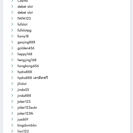
Casino
debet slot
debet slot
FAFA123
fullslot
fullslotpg
funny18
gaojing888
golden456
happy168
hengjing168
hongkong456
hydra888
hydra888 เครดิตฟรี
Jilislot
jinda55
jinda888
Joker123
joker123auto
joker123th
juad69
kingdom66n
lion123