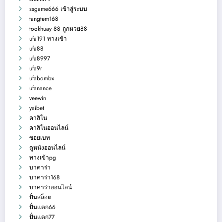
ssgame666 เข้าสู่ระบบ
tangtem168
tookhuay 88 ถูกหวย88
ufa191 ทางเข้า
ufa88
ufa8997
ufa9r
ufabombx
ufanance
veewin
yaibet
คาสิโน
คาสิโนออนไลน์
ซอยเบท
ดูหนังออนไลน์
ทางเข้าpg
บาคาร่า
บาคาร่า168
บาคาร่าออนไลน์
ปั่นสล็อต
ปั่นแตก66
ปั่นแตก77