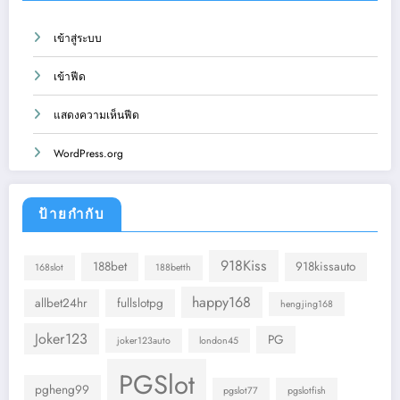
เข้าสู่ระบบ
เข้าฟีด
แสดงความเห็นฟีด
WordPress.org
ป้ายกำกับ
918Kiss
188bet
918kissauto
168slot
188betth
happy168
allbet24hr
fullslotpg
hengjing168
Joker123
PG
joker123auto
london45
PGSlot
pgheng99
pgslot77
pgslotfish