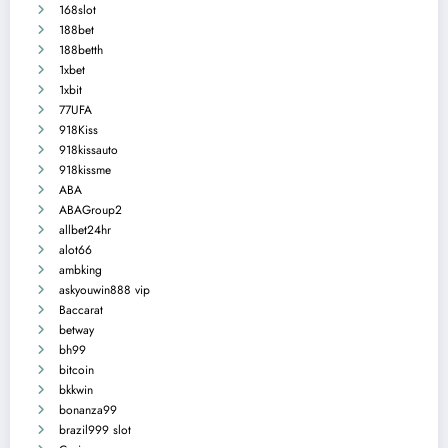
168slot
188bet
188betth
1xbet
1xbit
77UFA
918Kiss
918kissauto
918kissme
ABA
ABAGroup2
allbet24hr
alot66
ambking
askyouwin888 vip
Baccarat
betway
bh99
bitcoin
bkkwin
bonanza99
brazil999 slot