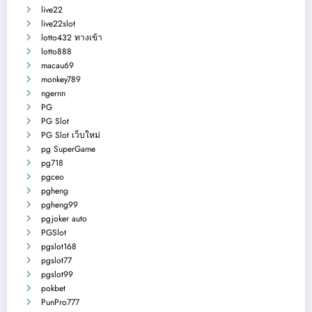
live22
live22slot
lotto432 ทางเข้า
lotto888
macau69
monkey789
ngernn
PG
PG Slot
PG Slot เว็บใหม่
pg SuperGame
pg718
pgceo
pgheng
pgheng99
pgjoker auto
PGSlot
pgslot168
pgslot77
pgslot99
pokbet
PunPro777