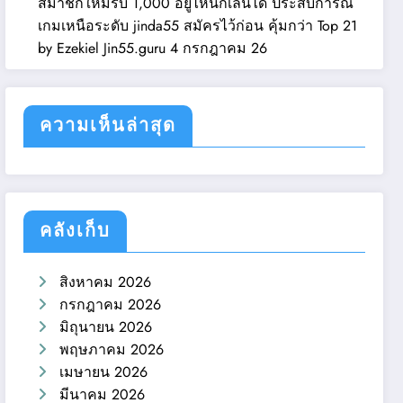
สมาชิกใหม่รับ 1,000 อยู่ไหนก็เล่นได้ ประสบการณ์
เกมเหนือระดับ jinda55 สมัครไว้ก่อน คุ้มกว่า Top 21
by Ezekiel Jin55.guru 4 กรกฎาคม 26
ความเห็นล่าสุด
คลังเก็บ
สิงหาคม 2026
กรกฎาคม 2026
มิถุนายน 2026
พฤษภาคม 2026
เมษายน 2026
มีนาคม 2026