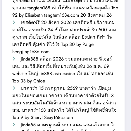
ทุกยอดฝาก 10% เล่นลื่น ไม่มีสะดุด คัดมาแล้ว เล่นได้
ทุกเกม tangtem168 เข้าให้ทัน ก่อนรางวัลหลุดมือ Top
92 by Elisabeth tangtem168e.com 20 สิงหาคม 26
เครดิตฟรี 20 สิงหา 2026 เครดิตฟรี บริการเกม
คาสิโน ครบครัน 24 ชั่วโมง ฝากประจำรับ 500 เกม
คุรภาพ เว็บโปร่งใส ไลฟ์สด สล็อต ยิงปลา กีฬา ไพ่
เครดิตฟรี คุ้มค่า ที่ไว้ใจ Top 30 by Paige
hengjing168d.com
Jinda888 สล็อต 2026 รวมเกมแตกง่าย ฟีเจอร์
เด่น และวิธีเลือกเว็บที่เหมาะกับผู้เล่น 26 ส.ค. 69
website ใหญ่ jin888.asia casino เว็บแม่ ทดลองเล่น
Top 33 by Chloe
บาคาร่า 15 กรกฎาคม 2569 บาคาร่า เปิดมุม
มองใหม่ของเกมบาคาร่า เซียนบาคาร่าตัวจริงรับ 3
แสน ระบบอัตโนมัติเจ้าแรก บาคาร่าสด ดีลเลอร์สาว
สวย บาคาร่า168 สมัครไว ได้โปรใหญ่ ใช้สิทธิ์ทันใจ
Top 9 by Sheryl Sexy168c.com
Jinda55 มาตรฐานดี ระบบแน่น เล่นแล้วสบายใจ