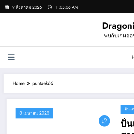
Skip
9 สิงหาคม 2026
11:05:07 AM
to
content
Dragon
พบกับเกมออน
Home
puntaek66
ปั่นแ
8 เมษายน 2026
ปั