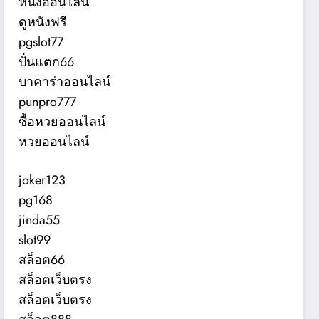
หนังออนไลน์
ดูหนังฟรี
pgslot77
ปั่นแตก66
บาคาร่าออนไลน์
punpro777
ซื้อหวยออนไลน์
หวยออนไลน์
joker123
pg168
jinda55
slot99
สล็อต66
สล็อตเว็บตรง
สล็อตเว็บตรง