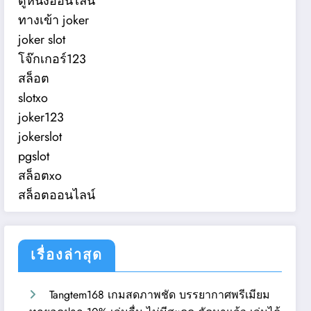
ดูหนังออนไลน์
ทางเข้า joker
joker slot
โจ๊กเกอร์123
สล็อต
slotxo
joker123
jokerslot
pgslot
สล็อตxo
สล็อตออนไลน์
เรื่องล่าสุด
Tangtem168 เกมสดภาพชัด บรรยากาศพรีเมียม