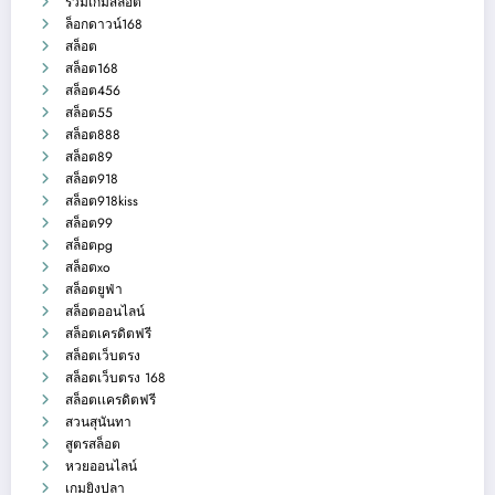
รวมเกมสล็อต
ล็อกดาวน์168
สล็อต
สล็อต168
สล็อต456
สล็อต55
สล็อต888
สล็อต89
สล็อต918
สล็อต918kiss
สล็อต99
สล็อตpg
สล็อตxo
สล็อตยูฟ่า
สล็อตออนไลน์
สล็อตเครดิตฟรี
สล็อตเว็บตรง
สล็อตเว็บตรง 168
สล็อตเเครดิตฟรี
สวนสุนันทา
สูตรสล็อต
หวยออนไลน์
เกมยิงปลา