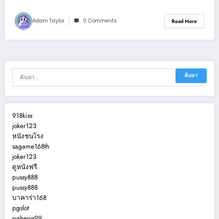
Adam Taylor
0 Comments
Read More
918kiss
joker123
หนังชนโรง
sagame168th
joker123
ดูหนังฟรี
pussy888
pussy888
บาคาร่า168
pgslot
pgheng99