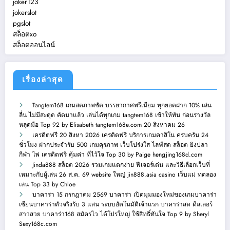
joker123
jokerslot
pgslot
สล็อตxo
สล็อตออนไลน์
เรื่องล่าสุด
Tangtem168 เกมสดภาพชัด บรรยากาศพรีเมียม ทุกยอดฝาก 10% เล่น
ลื่น ไม่มีสะดุด คัดมาแล้ว เล่นได้ทุกเกม tangtem168 เข้าให้ทัน ก่อนรางวัล
หลุดมือ Top 92 by Elisabeth tangtem168e.com 20 สิงหาคม 26
เครดิตฟรี 20 สิงหา 2026 เครดิตฟรี บริการเกมคาสิโน ครบครัน 24
ชั่วโมง ฝากประจำรับ 500 เกมคุรภาพ เว็บโปร่งใส ไลฟ์สด สล็อต ยิงปลา
กีฬา ไพ่ เครดิตฟรี คุ้มค่า ที่ไว้ใจ Top 30 by Paige hengjing168d.com
Jinda888 สล็อต 2026 รวมเกมแตกง่าย ฟีเจอร์เด่น และวิธีเลือกเว็บที่
เหมาะกับผู้เล่น 26 ส.ค. 69 website ใหญ่ jin888.asia casino เว็บแม่ ทดลอง
เล่น Top 33 by Chloe
บาคาร่า 15 กรกฎาคม 2569 บาคาร่า เปิดมุมมองใหม่ของเกมบาคาร่า
เซียนบาคาร่าตัวจริงรับ 3 แสน ระบบอัตโนมัติเจ้าแรก บาคาร่าสด ดีลเลอร์
สาวสวย บาคาร่า168 สมัครไว ได้โปรใหญ่ ใช้สิทธิ์ทันใจ Top 9 by Sheryl
Sexy168c.com