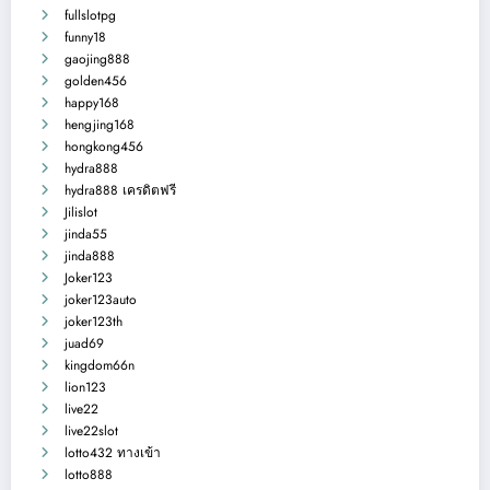
fullslotpg
funny18
gaojing888
golden456
happy168
hengjing168
hongkong456
hydra888
hydra888 เครดิตฟรี
Jilislot
jinda55
jinda888
Joker123
joker123auto
joker123th
juad69
kingdom66n
lion123
live22
live22slot
lotto432 ทางเข้า
lotto888