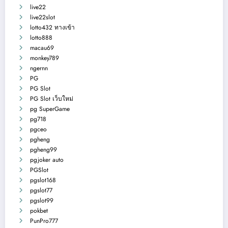
live22
live22slot
lotto432 ทางเข้า
lotto888
macau69
monkey789
ngernn
PG
PG Slot
PG Slot เว็บใหม่
pg SuperGame
pg718
pgceo
pgheng
pgheng99
pgjoker auto
PGSlot
pgslot168
pgslot77
pgslot99
pokbet
PunPro777