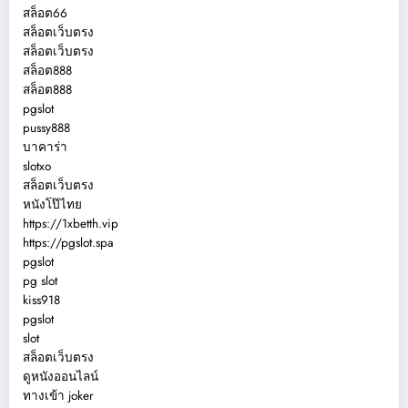
สล็อต66
สล็อตเว็บตรง
สล็อตเว็บตรง
สล็อต888
สล็อต888
pgslot
pussy888
บาคาร่า
slotxo
สล็อตเว็บตรง
หนังโป๊ไทย
https://1xbetth.vip
https://pgslot.spa
pgslot
pg slot
kiss918
pgslot
slot
สล็อตเว็บตรง
ดูหนังออนไลน์
ทางเข้า joker