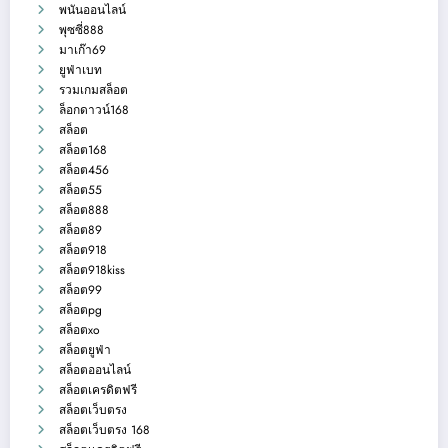
พนันออนไลน์
พุซซี่888
มาเก๊า69
ยูฟ่าเบท
รวมเกมสล็อต
ล็อกดาวน์168
สล็อต
สล็อต168
สล็อต456
สล็อต55
สล็อต888
สล็อต89
สล็อต918
สล็อต918kiss
สล็อต99
สล็อตpg
สล็อตxo
สล็อตยูฟ่า
สล็อตออนไลน์
สล็อตเครดิตฟรี
สล็อตเว็บตรง
สล็อตเว็บตรง 168