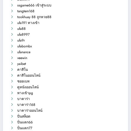
ssgame666 เข้าสู่ระบบ
tangtem168
tookhuay 88 ถูกหวย88
ufa191 ทางเข้า
ufa88
ufa8997
ufa9r
ufabombx
ufanance
veewin
yaibet
คาสิโน
คาสิโนออนไลน์
ซอยเบท
ดูหนังออนไลน์
ทางเข้าpg
บาคาร่า
บาคาร่า168
บาคาร่าออนไลน์
ปั่นสล็อต
ปั่นแตก66
ปั่นแตก77