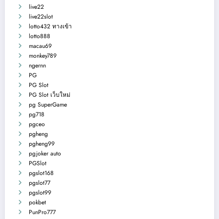
live22
live22slot
lotto432 ทางเข้า
lotto888
macau69
monkey789
ngernn
PG
PG Slot
PG Slot เว็บใหม่
pg SuperGame
pg718
pgceo
pgheng
pgheng99
pgjoker auto
PGSlot
pgslot168
pgslot77
pgslot99
pokbet
PunPro777