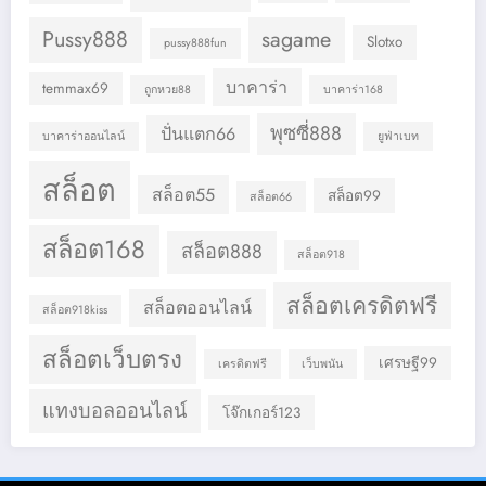
Pussy888
sagame
Slotxo
pussy888fun
บาคาร่า
temmax69
ถูกหวย88
บาคาร่า168
พุซซี่888
ปั่นแตก66
บาคาร่าออนไลน์
ยูฟ่าเบท
สล็อต
สล็อต55
สล็อต99
สล็อต66
สล็อต168
สล็อต888
สล็อต918
สล็อตเครดิตฟรี
สล็อตออนไลน์
สล็อต918kiss
สล็อตเว็บตรง
เศรษฐี99
เครดิตฟรี
เว็บพนัน
แทงบอลออนไลน์
โจ๊กเกอร์123