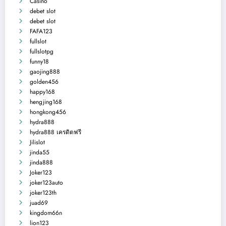
Casino
debet slot
debet slot
FAFA123
fullslot
fullslotpg
funny18
gaojing888
golden456
happy168
hengjing168
hongkong456
hydra888
hydra888 เครดิตฟรี
Jilislot
jinda55
jinda888
Joker123
joker123auto
joker123th
juad69
kingdom66n
lion123