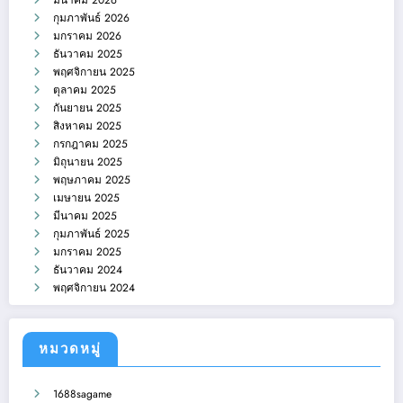
กุมภาพันธ์ 2026
มกราคม 2026
ธันวาคม 2025
พฤศจิกายน 2025
ตุลาคม 2025
กันยายน 2025
สิงหาคม 2025
กรกฎาคม 2025
มิถุนายน 2025
พฤษภาคม 2025
เมษายน 2025
มีนาคม 2025
กุมภาพันธ์ 2025
มกราคม 2025
ธันวาคม 2024
พฤศจิกายน 2024
หมวดหมู่
1688sagame