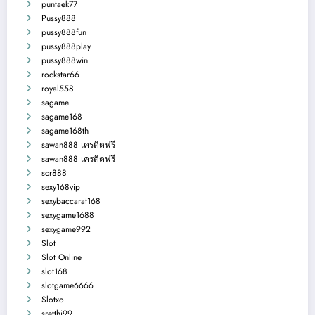
puntaek77
Pussy888
pussy888fun
pussy888play
pussy888win
rockstar66
royal558
sagame
sagame168
sagame168th
sawan888 เครดิตฟรี
sawan888 เครดิตฟรี
scr888
sexy168vip
sexybaccarat168
sexygame1688
sexygame992
Slot
Slot Online
slot168
slotgame6666
Slotxo
sretthi99