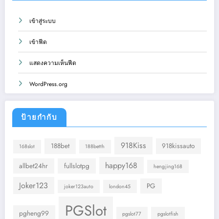
เข้าสู่ระบบ
เข้าฟีด
แสดงความเห็นฟีด
WordPress.org
ป้ายกำกับ
918Kiss
188bet
918kissauto
168slot
188betth
happy168
allbet24hr
fullslotpg
hengjing168
Joker123
PG
joker123auto
london45
PGSlot
pgheng99
pgslot77
pgslotfish