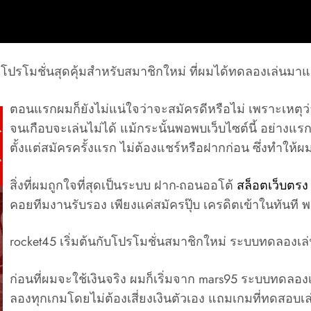
โปรโมชั่นสุดคุ้มสำหรับสมาชิกใหม่ ที่ผมได้ทดลองเล่นมาแล
ตอนแรกผมก็ยังไม่แน่ใจว่าจะสมัครดีหรือไม่ เพราะเหตุว
จนเกือบจะเล่นไม่ได้ แม้กระนั้นพอพบเว็บไซต์นี้ อย่างแรก
ตั้งแต่สมัครครั้งแรก ไม่ต้องแชร์หรือฝากก่อน ซึ่งทำให้ผ
สิ่งที่ผมถูกใจที่สุดเป็นระบบ ฝาก-ถอนออโต้
สล็อตเว็บตรง
คอยทีมงานรับรอง เพียงแค่สมัครปุ๊บ เครดิตเข้าในทันที พร
rocket45 เริ่มต้นกับโปรโมชั่นสมาชิกใหม่ ระบบทดลองเล่น
ก่อนที่ผมจะใช้เงินจริง ผมก็เริ่มจาก mars95 ระบบทดลองเ
ลองทุกเกมโดยไม่ต้องเสี่ยงเงินตัวเอง แถมเกมที่ทดสอบเล่