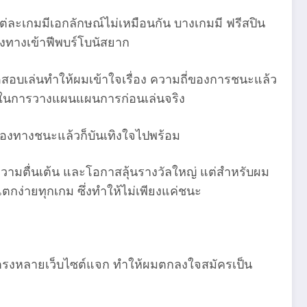
ต่ละเกมมีเอกลักษณ์ไม่เหมือนกัน บางเกมมี ฟรีสปิน
องทางเข้าฟีพบร์โบนัสยาก
บเล่นทำให้ผมเข้าใจเรื่อง ความถี่ของการชนะแล้ว
ับในการวางแผนแผนการก่อนเล่นจริง
่องทางชนะแล้วก็บันเทิงใจไปพร้อม
วามตื่นเต้น และโอกาสลุ้นรางวัลใหญ่ แต่สำหรับผม
สแตกง่ายทุกเกม ซึ่งทำให้ไม่เพียงแค่ชนะ
ต์ตรงหลายเว็บไซต์แจก ทำให้ผมตกลงใจสมัครเป็น