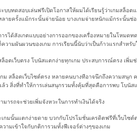
ระบบทดสอบเล่นฟรีเปิดโอกาสให้ผมได้เรียนรู้ว่าเกมสล็อตแ
หลายครั้งแม้กระนั้นจ่ายน้อย บางเกมจ่ายหนักแม้กระนั้นช่
การได้สังเกตแบบอย่างการออกของเครื่องหมายในโหมดทดสอ
ก็ความผันผวนของเกม การเรียนนี้นับว่าเป็นก้าวแรกสำหร
สล็อตเว็บตรง โบนัสแตกง่ายทุกเกม ประสบการณ์ตรง เพิ่มช
เกม สล็อตเว็บไซต์ตรง หลายคนบางทีอาจนึกถึงความสนุก ค
แล้ว สิ่งที่ทำให้การเล่นสนุกรวมทั้งคุ้มที่สุดคือการพบ โบนั
สามารถจะช่วยเพิ่มจังหวะในการทำเงินได้จริง
เกมนั้นแตกง่ายดาย บวกกับโปรโมชั่นเครดิตฟรีที่เว็บไซ
ำความเข้าใจกับกติการวมทั้งฟีเจอร์ต่างๆของเกม