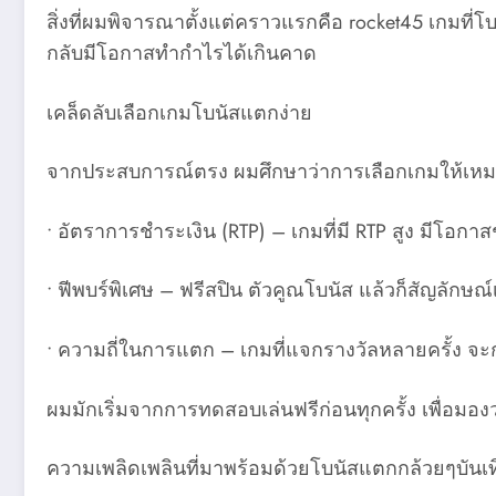
สิ่งที่ผมพิจารณาตั้งแต่คราวแรกคือ rocket45 เกมที่
กลับมีโอกาสทำกำไรได้เกินคาด
เคล็ดลับเลือกเกมโบนัสแตกง่าย
จากประสบการณ์ตรง ผมศึกษาว่าการเลือกเกมให้เหมาะสม
• อัตราการชำระเงิน (RTP) – เกมที่มี RTP สูง มีโอก
• ฟีพบร์พิเศษ – ฟรีสปิน ตัวคูณโบนัส แล้วก็สัญลักษณ
• ความถี่ในการแตก – เกมที่แจกรางวัลหลายครั้ง จะ
ผมมักเริ่มจากการทดสอบเล่นฟรีก่อนทุกครั้ง เพื่อมอง
ความเพลิดเพลินที่มาพร้อมด้วยโบนัสแตกกล้วยๆบันเทิ