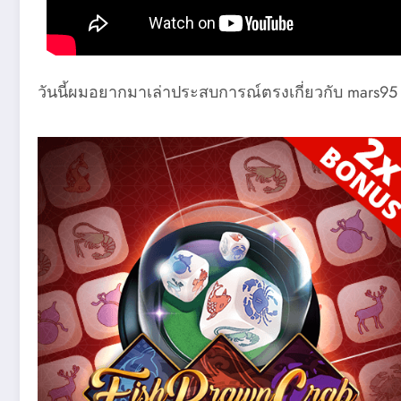
วันนี้ผมอยากมาเล่าประสบการณ์ตรงเกี่ยวกับ mars95 