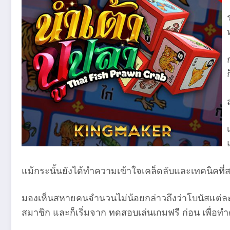
แม้กระนั้นยังได้ทำความเข้าใจเคล็ดลับและเทคนิคที่
มองเห็นสหายคนจำนวนไม่น้อยกล่าวถึงว่าโบนัสแต่ละ
สมาชิก และก็เริ่มจาก ทดสอบเล่นเกมฟรี ก่อน เพื่อท