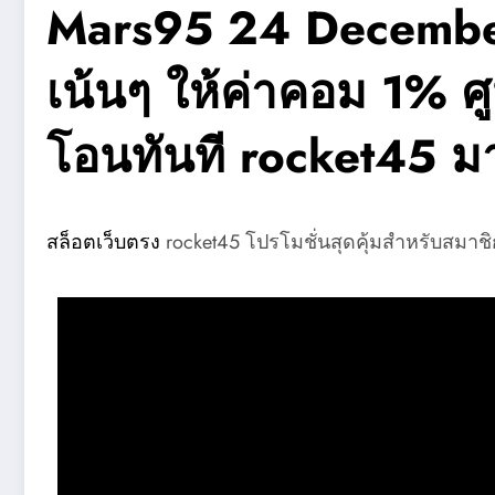
Mars95 24 December
เน้นๆ ให้ค่าคอม 1% 
โอนทันที rocket45 
สล็อตเว็บตรง
rocket45 โปรโมชั่นสุดคุ้มสำหรับสมา