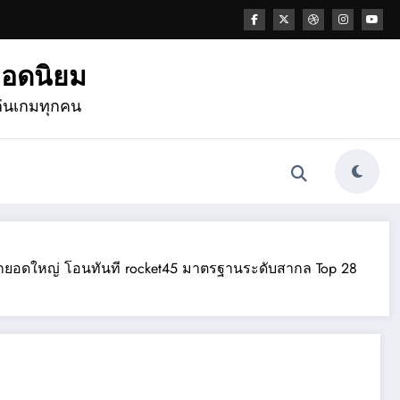
ยอดนิยม
ล่นเกมทุกคน
็กยอดใหญ่ โอนทันที rocket45 มาตรฐานระดับสากล Top 28