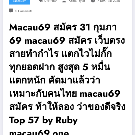
Macau69
มาเก๊า69
Adam Taylor
7 มกราคม 2026
0 Comments
Macau69 สมัคร 31 กุมภา
69 macau69 สมัคร เว็บตรง
สายทำกำไร แตกไวไม่กั๊ก
ทุกยอดฝาก สูงสุด 5 หมื่น
แตกหนัก คัดมาแล้วว่า
เหมาะกับคนไทย macau69
สมัคร ท้าให้ลอง ว่าของดีจริง
Top 57 by Ruby
macau69.one