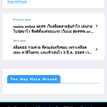
View All Posts
Previous post
casino online bh99 เว็บสล็อตสายลุ้นกำไร เล่นง่าย
โบนัสมาไว ฟีลดีตั้งแต่รอบแรก เว็บแม่ Bh99th.org
ใหม่ล่าสุด Top 7 by Marcela 30 webตรง มกราคม
Next post
69
สล็อต55 รวมค่าย ที่คนเล่นจริงชอบ เพราะสล็อต
เยอะ คาสิโนครบ และเข้าเล่นไว 3 มี.ค. 2569 เวป
ไซต์ แตกง่าย bng55.one พนัน เว็บใหญ่ ใหม่ล่าสุด
Top 55 by Vaughn
You May Have Missed