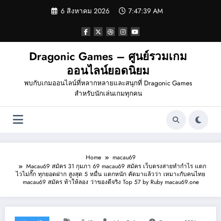
Skip
6 สิงหาคม 2026
7:47:40 AM
to
content
Dragonic Games – ศูนย์รวมเกม
ออนไลน์ยอดนิยม
พบกับเกมออนไลน์ที่หลากหลายและสนุกที่ Dragonic Games
สำหรับนักเล่นเกมทุกคน
Home
macau69
Macau69 สมัคร 31 กุมภา 69 macau69 สมัคร เว็บตรงสายทำกำไร แตก
ไวไม่กั๊ก ทุกยอดฝาก สูงสุด 5 หมื่น แตกหนัก คัดมาแล้วว่า เหมาะกับคนไทย
macau69 สมัคร ท้าให้ลอง ว่าของดีจริง Top 57 by Ruby macau69.one