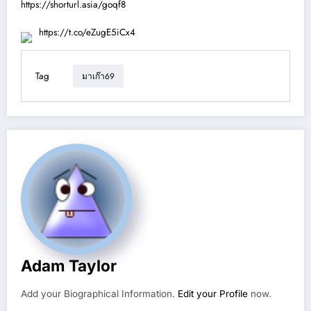
https://shorturl.asia/goqf8
https://t.co/eZugE5iCx4
Tag
มาเก๊า69
Adam Taylor
Add your Biographical Information.
Edit your Profile
now.