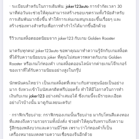
• ระเบียบสำหรับในการเดิมพัน:
joker123auto
การจำกัดเวลา 30
นาทีต่อวันจะช่วยให้คุณสามารถสร้างขอบเขตรวมทั้งวินัยสำหรับ
การเดิมพันมากยิ่งขึ้น ทำให้การเล่นเกมสนุกเยอะขึ้นเรื่อยๆ และ
สร้างช่องทางสำหรับเพื่อการทำกำไรได้มากขึ้นอีกด้วย
รีวิวเกมสล็อตยอดนิยมจาก joker123 กับเกม Golden Rooster
มาครับทุกคน! joker123auto ขอพาคุณมาทำความรู้จักกับเกมสล็อต
ที่ได้รับความนิยมบน joker ที่คุณไม่สมควรพลาดกับเกม Golden
Rooster หรือเกมไก่ทองคำ เกมสล็อตออนไลน์จากค่ายเกมโจ๊กเกอร์
ของเราที่ได้รับความนิยมอย่างสูงในกรุ๊ป
นักพนันคนไทยว่า เป็นเกมสล็อตที่เหมาะกับสายทุนน้อยเป็นอย่าง
มาก จังหวะเข้าโบนัสเครดิตฟรีบ่อยครั้ง ทำให้มีโอกาสในการทำ
เงินกับเกม
joker123
อย่างสม่ำเสมอได้ ซึ่งเกมนี้จะมีรายละเอียด
อย่างไรบ้างนั้น มาดูกันเลยนะครับ!
• กราฟิกเรียบง่าย: กราฟิกของเกมนั้นเรียบง่าย มากับโทนสีแดงทอง
ที่แสดงถึงความรวยรวมทั้งมั่งคั่ง ช่วยทำให้คุณรับทราบถึงความ
รู้สึกของพลังบวกและความมีโชค เพราะว่าไก่ทองคำก็เป็น
เครื่องหมายมงคลตามความเชื่อของจีนอีกด้วย