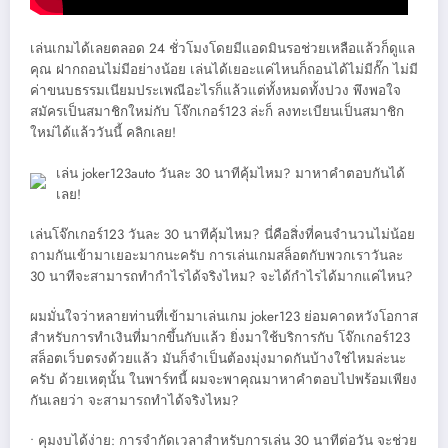
เล่นเกมได้เลยตลอด 24 ชั่วโมงโดยมีแอดมินรอช่วยเหลือแล้วก็ดูแล
คุณ ฝากถอนไม่มีอย่างน้อย เล่นได้เยอะแค่ไหนก็ถอนได้ไม่มีกั๊ก ไม่มี
ค่าขนบธรรมเนียมประเพณีอะไรก็แล้วแต่ทั้งหมดทั้งปวง พึงพอใจ
สมัครเป็นสมาชิกใหม่กับ โจ๊กเกอร์123 ล่ะก็ ลงทะเบียนเป็นสมาชิก
ใหม่ได้แล้ววันนี้ คลิกเลย!
เล่น joker123auto วันละ 30 นาทีคุ้มไหม? มาหาคำตอบกันได้
เลย!
เล่นโจ๊กเกอร์123 วันละ 30 นาทีคุ้มไหม? นี่คือสิ่งที่คนจำนวนไม่น้อย
ถามกันเข้ามาเยอะมากนะครับ การเล่นเกมสล็อตกับพวกเราวันละ
30 นาทีจะสามารถทำกำไรได้จริงไหม? จะได้กำไรได้มากแค่ไหน?
ผมมั่นใจว่าหลายท่านที่เข้ามาเล่นเกม joker123 ย่อมคาดหวังโอกาส
สำหรับการทำเงินที่มากขึ้นกับแล้ว ยิ่งมาใช้บริการกับ โจ๊กเกอร์123
สล็อตเว็บตรงด้วยแล้ว มันก็จำเป็นต้องมุ่งมาดกันบ้างใช่ไหมล่ะนะ
ครับ ด้วยเหตุนั้น ในพาร์ทนี้ ผมจะพาคุณมาหาคำตอบไปพร้อมเพียง
กันเลยว่า จะสามารถทำได้จริงไหม?
• คุมงบได้ง่าย: การจำกัดเวลาสำหรับการเล่น 30 นาทีต่อวัน จะช่วย