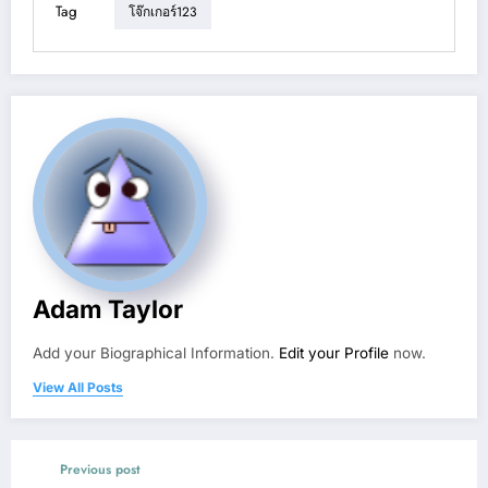
Tag
โจ๊กเกอร์123
Adam Taylor
Add your Biographical Information.
Edit your Profile
now.
View All Posts
Previous post