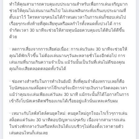
ทำให้คุณสามารถควบคุมงบประมาณสำหรับเพื่อการเล่นเจริญมาก
ช่วยให้คุณไม่เล่นนานเกินไป ไม่เล่นเพลินกระทั่งเกินงบประมาณที่
ตั้บเอาไว้ ใครหลายๆคนไม่ได้กำหนดเวลาในการเล่นก็ชอบเล่นไป
เรื่อยๆกระทั่งท้ายที่สุดเสียทุนหรือผลกำไรทั้งหมดทั้งปวงได้ การ
จำกัดเวลา 30 นาทีจะช่วยให้สายทุนน้อยควบคุมงบได้ดิบได้ดีขึ้น
ด้วย
• ลดการเสี่ยงจากการเสียต่อเนื่อง: การเล่นวันละ 30 นาทีจะช่วยให้
คุณได้พักเร็วขึ้น ไม่ต้องเล่นนานๆวันละหลายชั่วโมงอีกต่อไป การ
เล่นเกมที่นานเกินความจำเป็น แม้วันนั้นเป็นวันที่เล่นไม่ดีของคุณ
คุณก็จะเสียตลอดตลอดทั้งวันได้
• ช่องทางสำหรับในการทำเงินยังมี: สิ่งที่คุณจำต้องทราบเลยก็คือ
โบนัสของเกมสล็อตจากโจ๊กเกอร์จะมีการจ่ายเงินรางวัลตลอดเวลา
แม้ว่าคุณจะเล่นเพียงแค่วันละ 30 นาที แม้กระนั้นก็ได้โอกาสในการ
เข้าถึงโบนัสเครดิตฟรีของเกมได้เรื่อยอยู่แล้วนั่นแหละครับผม
• เหมาะกับไลฟ์สไตล์คนยุคใหม่: คนยุคใหม่ถูกใจอะไรเร็วๆการเล่น
สล็อตแค่วันละ 30 นาทีตอบปัญหาแน่ๆครับ เนื่องจากสามารถเล่น
ในช่วงพักกลางวันหรือหลังเงินได้แบบชิวๆไม่ต้องตั้งเวลาตายตัว
เล่นตอนไหนก็เล่นเลย