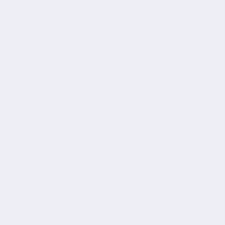
ru.ac.th 12 MAR 2026