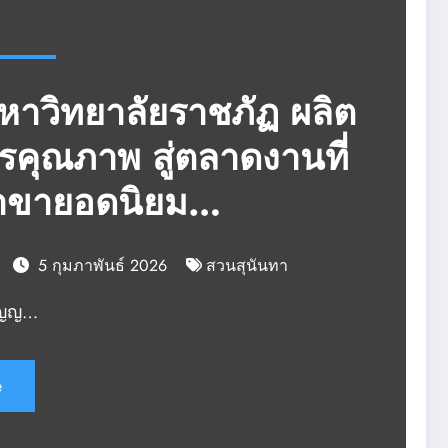
หาวิทยาลัยราชภัฏ ผลิต
รคุณภาพ สู่ตลาดงานที่
สาขายอดนิยม
ันทา หลักสูตร
5 กุมภาพันธ์ 2026
สวนสุนันทา
ตร์สวนสุนันทา จบมามี
ัญญ…
Ssru สมัครเรียน
์ Top 82 By
e
n Ssru.ac.th 12