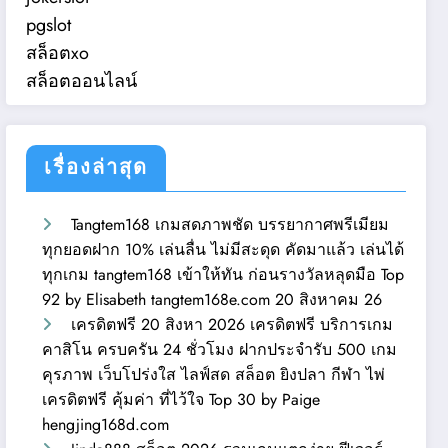
pgslot
สล็อตxo
สล็อตออนไลน์
เรื่องล่าสุด
Tangtem168 เกมสดภาพชัด บรรยากาศพรีเมียม
ทุกยอดฝาก 10% เล่นลื่น ไม่มีสะดุด คัดมาแล้ว เล่นได้
ทุกเกม tangtem168 เข้าให้ทัน ก่อนรางวัลหลุดมือ Top
92 by Elisabeth tangtem168e.com 20 สิงหาคม 26
เครดิตฟรี 20 สิงหา 2026 เครดิตฟรี บริการเกม
คาสิโน ครบครัน 24 ชั่วโมง ฝากประจำรับ 500 เกม
คุรภาพ เว็บโปร่งใส ไลฟ์สด สล็อต ยิงปลา กีฬา ไพ่
เครดิตฟรี คุ้มค่า ที่ไว้ใจ Top 30 by Paige
hengjing168d.com