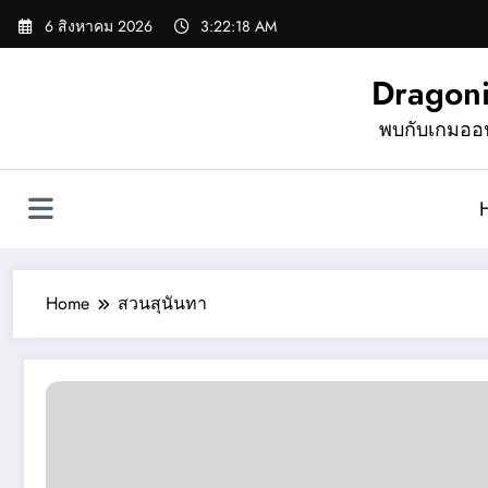
Skip
6 สิงหาคม 2026
3:22:19 AM
to
content
Dragon
พบกับเกมออน
Home
สวนสุนันทา