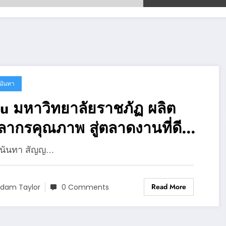
MAR 
นันทา
u มหาวิทยาลัยราชภัฏ ผลิต
ลากรคุณภาพ สู่ตลาดงานที่ดีสุด
ขายอดนิยมสวนสุนันทา
ุนันทา สัญญ…
กสูตรครุศาสตร์สวนสุนันทา จบ
ีงานทำ ssru สมัครเรียน
Read More
dam Taylor
0 Comments
นไลน์ Top 82 by Freeman