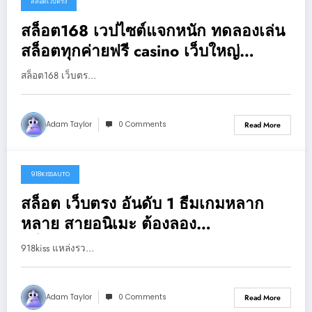
สล็อตเว็บตรง
2 ธันวาคม 2024
สล็อต168 เวปไซต์แจกหนัก ทดลองเล่น
สล็อตทุกค่ายฟรี casino เว็บใหญ่
hengjing168 เครดิตฟรี Top 24 by
สล็อต168 เว็บตร…
Antoinette สล็อตเว็บตรง
hengjing168.shop 24 มีนาคม 2568
Adam Taylor
0 Comments
Read More
918KISSAUTO
2 ธันวาคม 2024
สล็อต เว็บตรง อันดับ 1 ธีมเกมหลาก
หลาย สายอนิเมะ ต้องลอง
สล็อต918kissตอบโจทย์ทุกความ
918kiss แหล่งรว…
ต้องการ สล็อต เงินต่อเงินไม่ต้องหายืม
Top 14 by Ola 918kissauto.one 24
Adam Taylor
0 Comments
Read More
December 2567