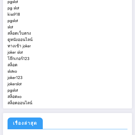
pgslot
pg slot
kiss918
pgslot
slot
สล็อตเว็บตรง
ดูหนังออนไลน์
ทางเข้า joker
joker slot
โจ๊กเกอร์123
สล็อต
slotxo
joker123
jokerslot
pgslot
สล็อตxo
สล็อตออนไลน์
เรื่องล่าสุด