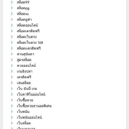
สล็อต99
สล็อตpg
สล็อตxo
สล็อตยูฟ่า
สล็อตออนไลน์
สล็อตเครดิตฟรี
สล็อตเว็บตรง
สล็อตเว็บตรง 168
สล็อตเเครดิตฟรี
สวนสุนันทา
สูตรสล็อต
หวยออนไลน์
เกมยิงปลา
เครดิตฟรี
เล่นสล็อต
เว็บ มันนี่ เกม
เว็บคาสิโนออนไลน์
เว็บซื้อหวย
เว็บซื้อหวยฮานอยพิเศษ
เว็บพนัน
เว็บพนันออนไลน์
เว็บสล็อต
เว็บแทงบอล