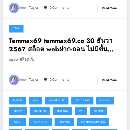
เล่นฟรี ทุกค่าย Top 78 by Chris
Adam Taylor
0 Comments
Read More
สล็อต
20 พฤศจิกายน 2024
Temmax69 temmax69.co 30 ธันวา
2567 สล็อต webฝาก-ถอน ไม่มีขั้นต่ำ
พนันเว็บใหญ่ สล็อต ทดลองเล่น Top 9
pgslot สล็อตเว็…
by Merry
Adam Taylor
0 Comments
Read More
918KISS
ABA
ABAGROUP2
BACCARAT
CASINO
14 พฤศจิกายน 2024
JILISLOT
JOKER123
NGERNN
PG
PG SLOT
PGSLOT
PUNPRO777
PUSSY888
SEXYBACCARAT168