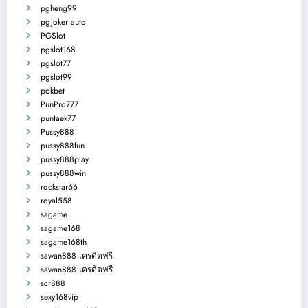
pgheng99
pgjoker auto
PGSlot
pgslot168
pgslot77
pgslot99
pokbet
PunPro777
puntaek77
Pussy888
pussy888fun
pussy888play
pussy888win
rockstar66
royal558
sagame
sagame168
sagame168th
sawan888 เครดิตฟรี
sawan888 เครดิตฟรี
scr888
sexy168vip