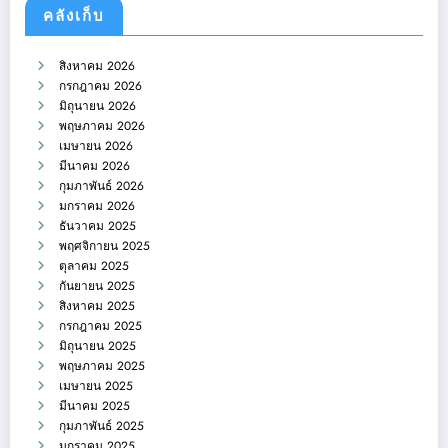
คลังเก็บ
สิงหาคม 2026
กรกฎาคม 2026
มิถุนายน 2026
พฤษภาคม 2026
เมษายน 2026
มีนาคม 2026
กุมภาพันธ์ 2026
มกราคม 2026
ธันวาคม 2025
พฤศจิกายน 2025
ตุลาคม 2025
กันยายน 2025
สิงหาคม 2025
กรกฎาคม 2025
มิถุนายน 2025
พฤษภาคม 2025
เมษายน 2025
มีนาคม 2025
กุมภาพันธ์ 2025
มกราคม 2025