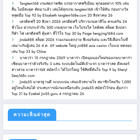
Tangtem168 เกมสดภาพชัด บรรยากาศพรีเมียม ทุกยอดฝาก 10% เล่น
ลื่น ไม่มีสะดุด คัดมาแล้ว เล่นได้ทุกเกม tangtem168 เข้าให้ทัน ก่อนรางวัล
หลุดมือ Top 92 by Elisabeth tangtem168e.com 20 สิงหาคม 26
เครดิตฟรี 20 สิงหา 2026 เครดิตฟรี บริการเกมคาสิโน ครบครัน 24
ชั่วโมง ฝากประจำรับ 500 เกมคุรภาพ เว็บโปร่งใส ไลฟ์สด สล็อต ยิงปลา
กีฬา ไพ่ เครดิตฟรี คุ้มค่า ที่ไว้ใจ Top 30 by Paige hengjing168d.com
Jinda888 สล็อต 2026 รวมเกมแตกง่าย ฟีเจอร์เด่น และวิธีเลือกเว็บที่
เหมาะกับผู้เล่น 26 ส.ค. 69 website ใหญ่ jin888.asia casino เว็บแม่ ทดลอง
เล่น Top 33 by Chloe
บาคาร่า 15 กรกฎาคม 2569 บาคาร่า เปิดมุมมองใหม่ของเกมบาคาร่า
เซียนบาคาร่าตัวจริงรับ 3 แสน ระบบอัตโนมัติเจ้าแรก บาคาร่าสด ดีลเลอร์
สาวสวย บาคาร่า168 สมัครไว ได้โปรใหญ่ ใช้สิทธิ์ทันใจ Top 9 by Sheryl
Sexy168c.com
Jinda55 มาตรฐานดี ระบบแน่น เล่นแล้วสบายใจ สมาชิกใหม่รับ 1,000
อยู่ไหนก็เล่นได้ ประสบการณ์เกมเหนือระดับ jinda55 สมัครไว้ก่อน คุ้มกว่า
Top 21 by Ezekiel Jin55.guru 4 กรกฎาคม 26
ความเห็นล่าสุด