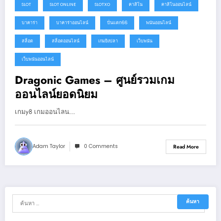
SLOT
SLOT ONLINE
SLOTXO
คาสิโน
คาสิโนออนไลน์
บาคาร่า
บาคาร่าออนไลน์
ปั่นแตก66
พนันออนไลน์
สล็อต
สล็อตออนไลน์
เกมยิงปลา
เว็บพนัน
เว็บพนันออนไลน์
Dragonic Games – ศูนย์รวมเกม
ออนไลน์ยอดนิยม
เกมy8 เกมออนไลน…
Adam Taylor
0 Comments
Read More