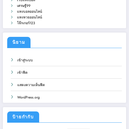
เศรษฐี99
แทงบอลออนไลน์
แทงหวยออนไลน์
โจ๊กเกอร์123
นิยาม
เข้าสู่ระบบ
เข้าฟีด
แสดงความเห็นฟีด
WordPress.org
ป้ายกำกับ