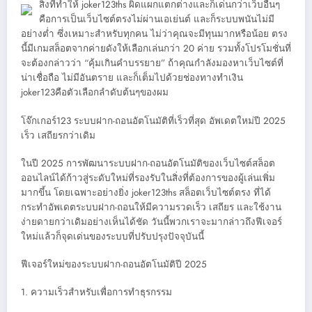
สิ่งที่ทำให้ joker123ths ผิดแผกแตกต่างและก็เด่นกว่าเว็บอื่นๆ
คือการเป็นเว็บไซต์ตรงไม่ผ่านเอเย่นต์ และก็ระบบพนันไม่มี
อย่างต่ำ ซึ่งเหมาะสำหรับทุกคน ไม่ว่าคุณจะมีทุนมากหรือน้อย ตรง
นี้มีเกมสล็อตจากค่ายดังให้เลือกเล่นกว่า 20 ค่าย รวมทั้งโปรโมชั่นที่
จะต้องกล่าวว่า “คุ้มเกินคำบรรยาย” ถ้าคุณกำลังมองหาเว็บไซต์ที่
น่าเชื่อถือ ไม่มีอันตราย และก็เต็มไปด้วยช่องทางทำเงิน
joker123คือตัวเลือกลำดับต้นๆของผม
โจ๊กเกอร์123 ระบบฝาก-ถอนอัตโนมัติที่เร็วที่สุด อัพเดตใหม่ปี 2025
เร็ว เสถียรกว่าเดิม
ในปี 2025 การพัฒนาระบบฝาก-ถอนอัตโนมัติของเว็บไซต์สล็อต
ออนไลน์ได้ก้าวสู่ระดับใหม่ที่รองรับในสิ่งที่ต้องการของผู้เล่นเพิ่ม
มากขึ้น โดยเฉพาะอย่างยิ่ง joker123ths สล็อตเว็บไซต์ตรง ที่ได้
กระทำอัพเดตระบบฝาก-ถอนให้มีความรวดเร็ว เสถียร และใช้งาน
ง่ายดายกว่าเดิมอย่างเห็นได้ชัด วันนี้พวกเราจะมากล่าวถึงฟีเจอร์
ใหม่แล้วก็จุดเด่นของระบบที่ปรับปรุงปัจจุบันนี้
ฟีเจอร์ใหม่ของระบบฝาก-ถอนอัตโนมัติปี 2025
1. ความเร็วสำหรับเพื่อการทำธุรกรรม