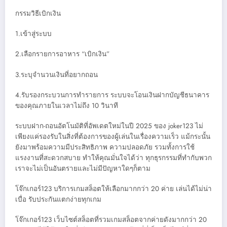
กรรมวิธีเบิกเงิน
1.เข้าสู่ระบบ
2.เลือกรายการอาหาร “เบิกเงิน”
3.ระบุจำนวนเงินที่อยากถอน
4.รับรองกระบวนการทำรายการ ระบบจะโอนเงินฝากบัญชีธนาคาร
ของคุณภายในเวลาไม่ถึง 10 วินาที
ระบบฝาก-ถอนอัตโนมัติที่อัพเดตใหม่ในปี 2025 ของ joker123 ไม่
เพียงแค่รองรับในสิ่งที่ต้องการของผู้เล่นในเรื่องความเร็ว แม้กระนั้น
ยังมาพร้อมความมีประสิทธิภาพ ความปลอดภัย รวมทั้งการใช้
แรงงานที่สะดวกสบาย ทำให้คุณมั่นใจได้ว่า ทุกธุรกรรมที่ทำกับพวก
เราจะไม่เป็นอันตรายและไม่มีปัญหาใดๆก็ตาม
โจ๊กเกอร์123 บริการเกมสล็อตให้เลือกมากกว่า 20 ค่าย เล่นได้ไม่น่า
เบื่อ รับประกันแตกง่ายทุกเกม
โจ๊กเกอร์123 เว็บไซต์สล็อตที่รวมเกมสล็อตจากค่ายดังมากกว่า 20