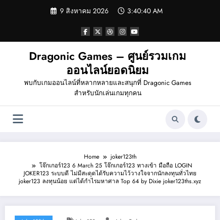
Skip
9 สิงหาคม 2026
3:40:41 AM
to
content
Dragonic Games – ศูนย์รวมเกม
ออนไลน์ยอดนิยม
พบกับเกมออนไลน์ที่หลากหลายและสนุกที่ Dragonic Games
สำหรับนักเล่นเกมทุกคน
Home
joker123th
โจ๊กเกอร์123 6 March 25 โจ๊กเกอร์123 ทางเข้า มือถือ LOGIN
JOKER123 ระบบดี ไม่มีสะดุดได้รับความไว้วางใจจากนักลงทุนทั่วไทย
joker123 ลงทุนน้อย แต่ได้กำไรมหาศาล Top 64 by Dixie joker123ths.xyz