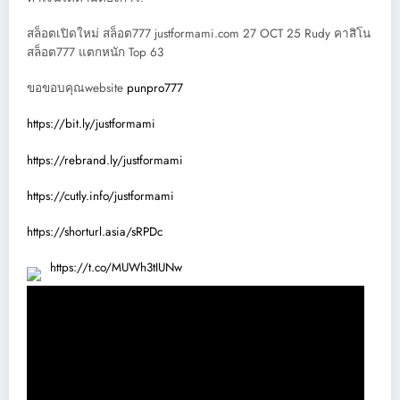
สล็อตเปิดใหม่ สล็อต777 justformami.com 27 OCT 25 Rudy คาสิโน
สล็อต777 แตกหนัก Top 63
ขอขอบคุณwebsite
punpro777
https://bit.ly/justformami
https://rebrand.ly/justformami
https://cutly.info/justformami
https://shorturl.asia/sRPDc
https://t.co/MUWh3tIUNw