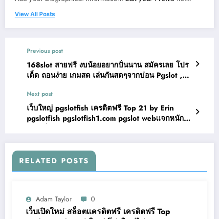
View All Posts
Previous post
168slot สายฟรี งบน้อยอยากปั่นนาน สมัครเลย โปร
เด็ด ถอนง่าย เกมสด เล่นกันสดๆจากบ่อน Pgslot ,
Slotxo , Joker slot168 แตกดี ถอนได้จริง Top 28
Next post
by Shelli 168slotvip.me 27 พฤศจิกา 68
เว็บใหญ่ pgslotfish เครดิตฟรี Top 21 by Erin
pgslotfish pgslotfish1.com pgslot webแจกหนัก
เล่นสล็อต PGSlot สุดมันส์ พร้อมโอกาสทำเงินง่ายๆ
5 September 2568 พนันออนไลน์
RELATED POSTS
Adam Taylor
0
เว็บเปิดใหม่ สล็อตเเครดิตฟรี เครดิตฟรี Top