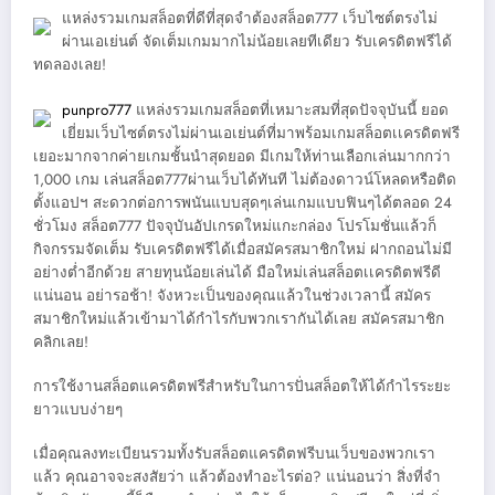
แหล่งรวมเกมสล็อตที่ดีที่สุดจำต้องสล็อต777 เว็บไซต์ตรงไม่
ผ่านเอเย่นต์ จัดเต็มเกมมากไม่น้อยเลยทีเดียว รับเครดิตฟรีได้
ทดลองเลย!
punpro777
แหล่งรวมเกมสล็อตที่เหมาะสมที่สุดปัจจุบันนี้ ยอด
เยี่ยมเว็บไซต์ตรงไม่ผ่านเอเย่นต์ที่มาพร้อมเกมสล็อตเเครดิตฟรี
เยอะมากจากค่ายเกมชั้นนำสุดยอด มีเกมให้ท่านเลือกเล่นมากกว่า
1,000 เกม เล่นสล็อต777ผ่านเว็บได้ทันที ไม่ต้องดาวน์โหลดหรือติด
ตั้งแอปฯ สะดวกต่อการพนันแบบสุดๆเล่นเกมแบบฟินๆได้ตลอด 24
ชั่วโมง สล็อต777 ปัจจุบันอัปเกรดใหม่แกะกล่อง โปรโมชั่นแล้วก็
กิจกรรมจัดเต็ม รับเครดิตฟรีได้เมื่อสมัครสมาชิกใหม่ ฝากถอนไม่มี
อย่างต่ำอีกด้วย สายทุนน้อยเล่นได้ มือใหม่เล่นสล็อตเเครดิตฟรีดี
แน่นอน อย่ารอช้า! จังหวะเป็นของคุณแล้วในช่วงเวลานี้ สมัคร
สมาชิกใหม่แล้วเข้ามาได้กำไรกับพวกเรากันได้เลย สมัครสมาชิก
คลิกเลย!
การใช้งานสล็อตแครดิตฟรีสำหรับในการปั่นสล็อตให้ได้กำไรระยะ
ยาวแบบง่ายๆ
เมื่อคุณลงทะเบียนรวมทั้งรับสล็อตแครดิตฟรีบนเว็บของพวกเรา
แล้ว คุณอาจจะสงสัยว่า แล้วต้องทำอะไรต่อ? แน่นอนว่า สิ่งที่จำ