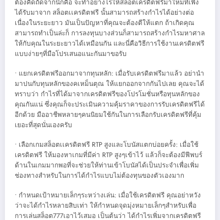
ต้องคิดถัดจากนี้ก็คือ จะทำอย่างไรให้สล็อตเครดิตฟรีมาใหม่ที่เพิ่ง
ได้รับมาจาก สล็อตเเครดิตฟรี นั้นสามารถสร้างกำไรได้อย่างต่อ
เนื่องในระยะยาว มันเป็นปัญหาที่คุณจะต้องตีให้แตก ถ้าเกิดคุณ
สามารถทำเป็นล่ะก็ การลงทุนบางส่วนก็สามารถสร้างกำไรมหาศาล
ให้กับคุณในระยะยาวได้เหมือนกัน และนี่คือวิธีการใช้งานเครดิตฟรี
แบบง่ายๆที่มือโปรเสนอแนะกันมาขอรับ
• แยกเครดิตฟรีออกมาจากทุนหลัก: เมื่อรับเครดิตฟรีมาแล้ว อย่านำ
มาปนกับทุนหลักของคเหม็นตุณ ให้แยกออกจากกันไปเลย คุณจะได้
ทราบว่า กำไรที่ได้มาจากเครดิตฟรีของโปรโมชั่นหรือทุนหลักของ
คุณกันแน่ ซึ่งคุณก็จะประเมินความคุ้มราคาของการรับเครดิตฟรีได้
อีกด้วย มืออาชีพหลายๆคนนิยมใช้กันในการเลือกรับเครดิตฟรีที่คุ้ม
เยอะที่สุดนั่นเองครับ
• เลือกเกมสล็อตเเครดิตฟรี RTP สูงและโบนัสแตกบ่อยครั้ง: เมื่อใช้
เครดิตฟรี ให้มองหาเกมที่มีค่า RTP สูงๆเข้าไว้ แล้วก็จะต้องมีฟีพบร์
ด้านในเกมมากพอที่จะช่วยให้ท่านเข้าโบนัสได้เป็นประจำเพื่อเพิ่ม
ช่องทางสำหรับในการได้กำไรแบบไม่ต้องทุนของตัวเองมาก
• กำหนดเป้าหมายเล็กๆระหว่างเล่น: เมื่อใช้เครดิตฟรี คุณอย่าหวัง
ว่าจะได้กำไรหลายสิบเท่า ให้กำหนดจุดมุ่งหมายเล็กๆสำหรับเพื่อ
การเล่นสล็อต777เอาไว้เสมอ เป็นต้นว่า ได้กำไรเพิ่มจากเครดิตฟรี