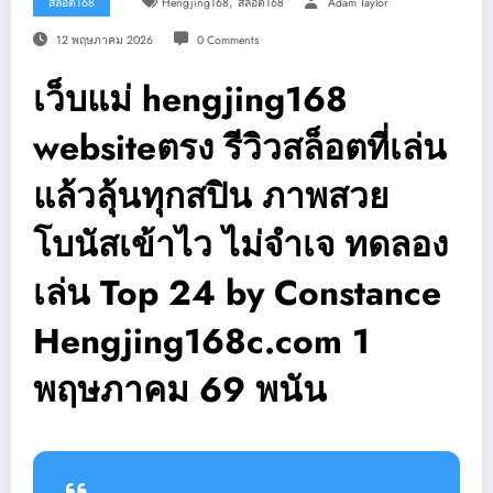
,
สล็อต168
Hengjing168
สล็อต168
Adam Taylor
12 พฤษภาคม 2026
0 Comments
เว็บแม่ hengjing168
websiteตรง รีวิวสล็อตที่เล่น
แล้วลุ้นทุกสปิน ภาพสวย
โบนัสเข้าไว ไม่จำเจ ทดลอง
เล่น Top 24 by Constance
Hengjing168c.com 1
พฤษภาคม 69 พนัน