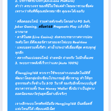
2. บริการครบวงจร (All-in-one Platform)
คำว่า ครบวงจร ของที่นี่ไม่ใช่แค่คำโฆษณาชวนเชื่อค่ะ
เพราะว่าทันทีที่คุณสมัครสมาชิก คุณจะได้เจอกับ
• สล็อตออนไลน์: รวมค่ายดังระดับโลกอย่าง PG Soft,
Joker Gaming,
สล็อต168
Pragmatic Play แล้วก็อีก
มากมาย
• คาสิโนสด (Live Casino): ส่งตรงบรรยากาศจากบ่อน
ระดับโลก มีดีลเลอร์สาวสวยแจกไพ่แบบ Real-time
• แทงบอลรวมทั้งกีฬา: ค่าน้ำประปาดีเยี่ยมที่สุด ครบทุกคู่
ทุกลีก
• สลากกินแบ่งออนไลน์: จ่ายหนัก จ่ายจริง ไม่มีกลั้นเลข
3. ระบบการคลังที่เร็วกว่าแสง (Auto 100%)
ที่ hengjing168 พวกเราใช้ระบบฝาก-ถอนอัตโนมัติที่
พัฒนาโดยกลุ่มนักเขียนโปรแกรมผู้เชี่ยวชาญ ทำให้ทุก
ธุรกรรมสำเร็จข้างใน 5-10 วินาที รองรับอีกทั้งระบบบัญชี
ธนาคารรวมทั้ง True Money Wallet ซึ่งนับว่าเป็นลู่ทาง
ยอดนิยมของวัยรุ่นยุคนี้อย่างยิ่งจริงๆ
เจาะลึกระบบโทรศัพท์มือถือ Hengjing168 ปั่นสล็อตที่
แห่งไหนก็ได้ เพียงแค่มีเน็ต!