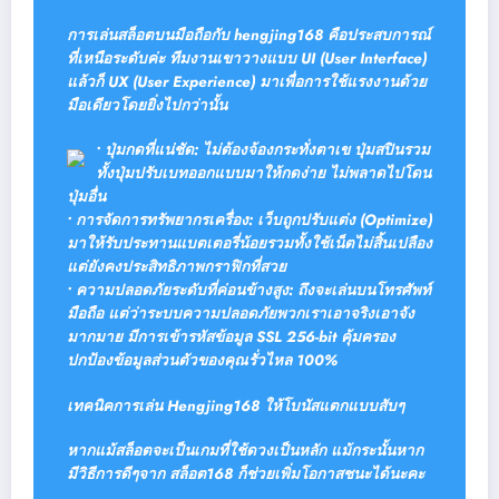
การเล่นสล็อตบนมือถือกับ hengjing168 คือประสบการณ์
ที่เหนือระดับค่ะ ทีมงานเขาวางแบบ UI (User Interface)
แล้วก็ UX (User Experience) มาเพื่อการใช้แรงงานด้วย
มือเดียวโดยยิ่งไปกว่านั้น
• ปุ่มกดที่แน่ชัด: ไม่ต้องจ้องกระทั่งตาเข ปุ่มสปินรวม
ทั้งปุ่มปรับเบทออกแบบมาให้กดง่าย ไม่พลาดไปโดน
ปุ่มอื่น
• การจัดการทรัพยากรเครื่อง: เว็บถูกปรับแต่ง (Optimize)
มาให้รับประทานแบตเตอรี่น้อยรวมทั้งใช้เน็ตไม่สิ้นเปลือง
แต่ยังคงประสิทธิภาพกราฟิกที่สวย
• ความปลอดภัยระดับที่ค่อนข้างสูง: ถึงจะเล่นบนโทรศัพท์
มือถือ แต่ว่าระบบความปลอดภัยพวกเราเอาจริงเอาจัง
มากมาย มีการเข้ารหัสข้อมูล SSL 256-bit คุ้มครอง
ปกป้องข้อมูลส่วนตัวของคุณรั่วไหล 100%
เทคนิคการเล่น Hengjing168 ให้โบนัสแตกแบบสับๆ
หากแม้สล็อตจะเป็นเกมที่ใช้ดวงเป็นหลัก แม้กระนั้นหาก
มีวิธีการดีๆจาก สล็อต168 ก็ช่วยเพิ่มโอกาสชนะได้นะคะ