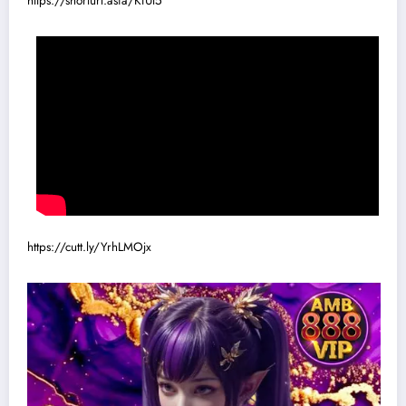
https://shorturl.asia/KfUt5
https://cutt.ly/YrhLMOjx