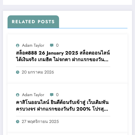
เครดิตฟรีทุกวัน pgslot77 ค่ายใหญ่ มืออาชีพ โอน
จริง Top 11 by Rosemarie
RELATED POSTS
Adam Taylor
0
สล็อต888 26 January 2025 สล็อตออนไลน์
ได้เงินจริง เกมฮิต ไม่จกตา ฝากแรกของวัน
20% ฝาก-ถอน สะดวก คุ้นค่าต่อการลงทุน
20 มกราคม 2026
สล็อตออนไลน์ สมัครไว เงินไหลเข้ารัวๆ Top
51 by Allie jin888.work
Adam Taylor
0
คาสิโนออนไลน์ ยินดีต้อนรับเข้าสู่ เว็บเดิมพัน
ครบวงจร ฝากแรกของวันรับ 200% โปรสุด
เอ็กซ์คลูซีฟสำหรับคุณPgslot,JILI,Sa
27 พฤศจิกายน 2025
Gaming สล็อต888 สล็อตออนไลน์ ที่
มาตรฐานดีที่สุด Top 63 by Jermaine