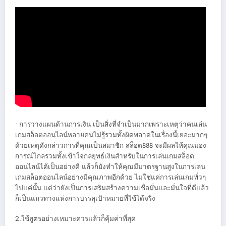
• การวางแผนด้านการเงิน เป็นสิ่งที่จำเป็นมากเพราะเหตุว่าคนเล่น
เกมสล็อตออนไลน์หลายคนไม่รู้รวมทั้งผิดพลาดในเรื่องนี้เยอะมากๆ
ด้วยเหตุดังกล่าวการที่คุณเป็นสมาชิก สล็อต888 จะมีผลให้คุณมอง
การณ์ไกลรวมทั้งเข้าใจกลยุทธ์เงินสำหรับในการเล่นเกมสล็อต
ออนไลน์ได้เป็นอย่างดี แล้วก็ยังทำให้คุณมีมาตรฐานสูงในการเล่น
เกมสล็อตออนไลน์อย่างมีคุณภาพอีกด้วย ไม่ใช่แค่การเล่นเกมทั่วๆ
ไปแค่นั้น แต่ว่ายังเป็นการเสริมสร้างความเชื่อมั่นและมั่นใจที่ดีแล้ว
ก็เป็นแถวทางแห่งการบรรลุเป้าหมายที่ใช้ได้จริง
2.ใช้สูตรอย่างเหมาะควรแล้วก็คุ้มค่าที่สุด