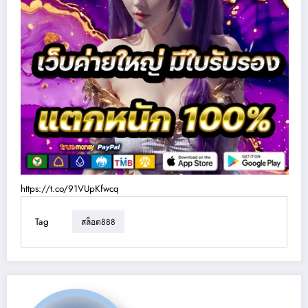
https://t.co/91VUpKfwcq
Tag
สล็อต888