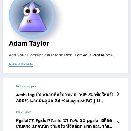
Adam Taylor
Add your Biographical Information.
Edit your Profile
now.
View All Posts
Previous post
Ambking เว็บสล็อตที่บริการแบบ VIP สมาชิกใหม่รับ
300% แอดมินดูแล 24 ช.ม.pg slot,BG,JILI
ambking แจกเคล็ดลับสู่ชัยชนะ Top 17 by Malorie
Next post
amb888.ceo 5 เมษายน 68
Pgslot77 Pgslot77.site 21 ก.ค. 25 pgslot สล็อต
เว็บตรง แตกหนัก จ่ายจริง พีจีสล็อต ฝาก-ถอน 1วิแจก